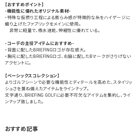
【おすすめポイント】
-機能性に優れたオリジナル素材-
・特殊な仮撚り工程による膨らみ感が特徴的な糸をハイゲージに
織り上げたファブリックをメインに使用。
非常に軽量で、吸水速乾、伸縮性に優れている。
-コーデの主役アイテムにおすすめ-
・背面に配したBRIEFINGロゴが存在感大。
・胸元に配したBRIEFINGロゴ、右脇に配したBマークがさりげない
アクセントに。
【べーシックスコレクション】
よりゴルフシーンで必要な機能性とディテールを高めた、スタイリッ
シュさを兼ね備えたアイテムをラインナップ。
文字通り、BRIEFING GOLFに必要不可欠なアイテムを集約し、ライ
ンナップ致しました。
おすすめ記事