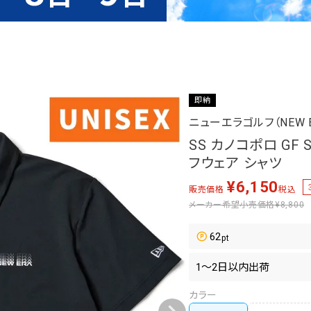
即納
ニューエラゴルフ（NEW E
SS カノコポロ GF 
フウェア シャツ
¥
6,150
販売価格
税込
メーカー希望小売価格
¥8,800
62
カラー