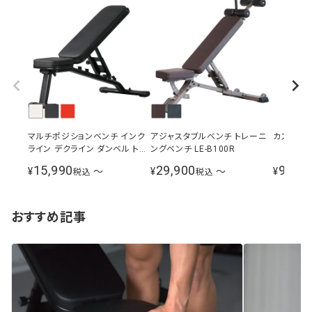
マルチポジションベンチ インク
アジャスタブルベンチ トレーニ
カスタムハ
ライン デクライン ダンベル トレ
ングベンチ LE-B100R
ーニングベンチ 折りたたみ式
15,990
29,900
99,80
¥
〜
¥
〜
¥
税込
税込
おすすめ記事