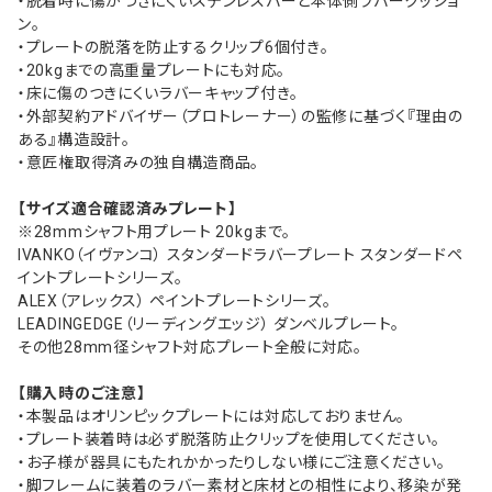
・脱着時に傷がつきにくいステンレスバーと本体側ラバークッショ
ン。
・プレートの脱落を防止するクリップ6個付き。
・20kgまでの高重量プレートにも対応。
・床に傷のつきにくいラバーキャップ付き。
・外部契約アドバイザー（プロトレーナー）の監修に基づく『理由の
ある』構造設計。
・意匠権取得済みの独自構造商品。
【サイズ適合確認済みプレート】
※28mmシャフト用プレート 20kgまで。
IVANKO（イヴァンコ） スタンダードラバープレート スタンダードペ
イントプレートシリーズ。
ALEX（アレックス） ペイントプレートシリーズ。
LEADINGEDGE（リーディングエッジ） ダンベルプレート。
その他28mm径シャフト対応プレート全般に対応。
【購入時のご注意】
・本製品はオリンピックプレートには対応しておりません。
・プレート装着時は必ず脱落防止クリップを使用してください。
・お子様が器具にもたれかかったりしない様にご注意ください。
・脚フレームに装着のラバー素材と床材との相性により、移染が発