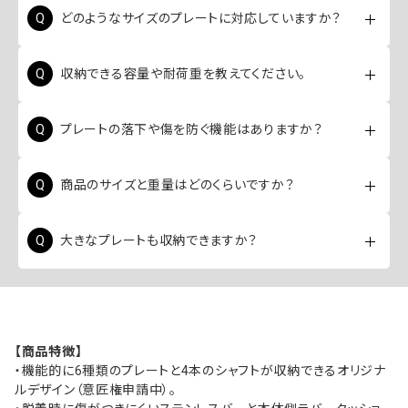
どのようなサイズのプレートに対応していますか？
穴径28mmのスタンダードプレートに対応しています。
収納できる容量や耐荷重を教えてください。
オリンピックプレート（穴径50mm）には対応していませ
んのでご注意ください。
6種類のプレートと4本のシャフトを収納可能で、耐荷重
プレートの落下や傷を防ぐ機能はありますか？
は300kgまで対応しています。
はい、プレートの脱落を防ぐクリップが6個付属している
商品のサイズと重量はどのくらいですか？
ほか、傷がつきにくいステンレスバーと本体側のラバー
クッションを採用しています。
使用時のサイズは幅58cm×奥行60cm×高さ111cm、重
大きなプレートも収納できますか？
量は約9.5kgです。
はい、20kgまでの高重量プレートの収納にも対応して
います。
【商品特徴】
・機能的に6種類のプレートと4本のシャフトが収納できるオリジナ
ルデザイン（意匠権申請中）。