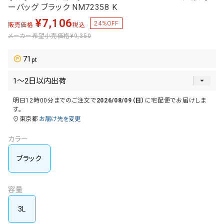
ーバッグ ブラック NM72358 K
¥
7,106
24
%OFF
販売価格
税込
メーカー希望小売価格
¥9,350
71
明日
12時00分
までのご注文で
2026/08/09（日）
に
宅配便
でお届けしま
す。
東京都
お届け先を変更
カラー
ブラック
容量
3L