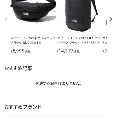
スウィープ Sweep ボディバッグ
FBプロライト FB Pro Lite バッ
ボルダー
ブラック NM72304 K
クパック ブラック NM82554 K
Boulder 
ダーバッグ 
5,999
14,377
7,106
¥
¥
¥
税込
税込
K
おすすめ記事
関連する記事はありません。
おすすめブランド