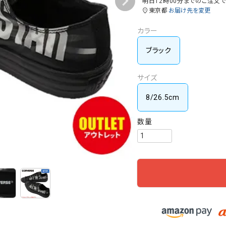
明日
12時00分
までのご注文
東京都
お届け先を変更
カラー
ブラック
サイズ
8/26.5cm