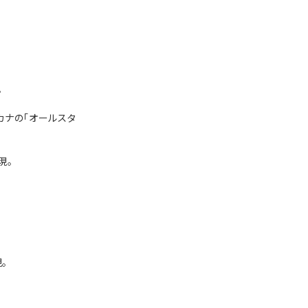
。
カナの「オールスタ
現。
。