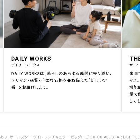
DAILY WORKS
TH
デイリーワークス
ザ・ノ
DAILY WORKSは、暮らしのあらゆる瞬間に寄り添い、
米国
デザイン・品質・手頃な価格を兼ね備えた「新しい定
イス。
番」をお届けします。
機能
量で
して
訳あり] オールスター ライト レンチキュラー ビッグロゴ OX OX ALL STAR LIGHT LEN