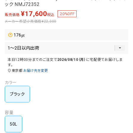
ック NMJ72352
¥
17,600
20
%OFF
販売価格
税込
メーカー希望小売価格
¥22,000
176
本日
12時00分
までのご注文で
2026/08/10（月）
に
宅配便
でお届けしま
す。
東京都
お届け先を変更
カラー
ブラック
容量
50L