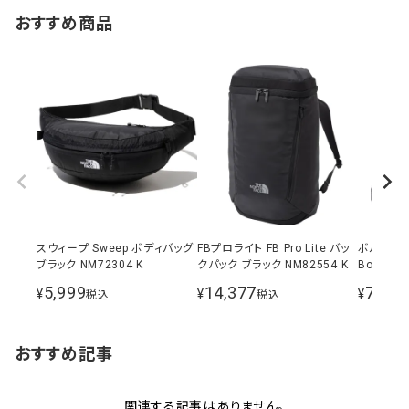
おすすめ商品
スウィープ Sweep ボディバッグ
FBプロライト FB Pro Lite バッ
ボルダー
ブラック NM72304 K
クパック ブラック NM82554 K
Boulder 
ダーバッグ 
5,999
14,377
7,106
¥
¥
¥
税込
税込
K
おすすめ記事
関連する記事はありません。