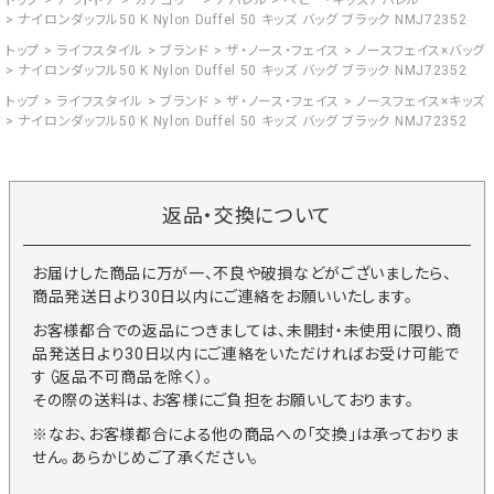
トップ
アウトドア
カテゴリー
アパレル
ベビー・キッズアパレル
ナイロンダッフル50 K Nylon Duffel 50 キッズ バッグ ブラック NMJ72352
トップ
ライフスタイル
ブランド
ザ・ノース・フェイス
ノースフェイス×バッグ
ナイロンダッフル50 K Nylon Duffel 50 キッズ バッグ ブラック NMJ72352
トップ
ライフスタイル
ブランド
ザ・ノース・フェイス
ノースフェイス×キッズ
ナイロンダッフル50 K Nylon Duffel 50 キッズ バッグ ブラック NMJ72352
返品・交換について
お届けした商品に万が一、不良や破損などがございましたら、
商品発送日より30日以内にご連絡をお願いいたします。
お客様都合での返品につきましては、未開封・未使用に限り、商
品発送日より30日以内にご連絡をいただければお受け可能で
す（返品不可商品を除く）。
その際の送料は、お客様にご負担をお願いしております。
※なお、お客様都合による他の商品への「交換」は承っておりま
せん。あらかじめご了承ください。