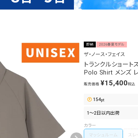
即納
2026春夏モデル
ザ・ノース・フェイス
トランクルショートスリー
Polo Shirt メン
¥
15,400
販売価格
税込
154
カラー
マッシュルーム
スレ