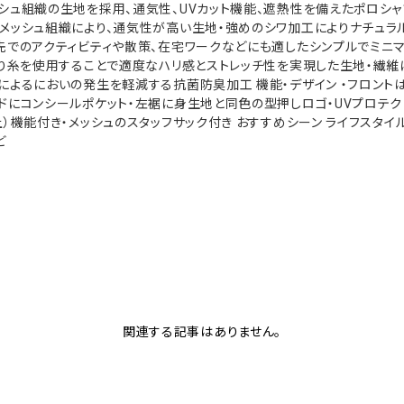
シュ組織の生地を採用、通気性、UVカット機能、遮熱性を備えたポロシャツ
メッシュ組織により、通気性が高い生地・強めのシワ加工によりナチュラ
先でのアクティビティや散策、在宅ワークなどにも適したシンプルでミニマ
撚り糸を使用することで適度なハリ感とストレッチ性を実現した生地・繊維
によるにおいの発生を軽減する抗菌防臭加工 機能・デザイン ・フロント
ドにコンシールポケット・左裾に身生地と同色の型押しロゴ・UVプロテクト（
上）機能付き・メッシュのスタッフサック付き おすすめシーン ライフスタイ
ど
関連する記事はありません。