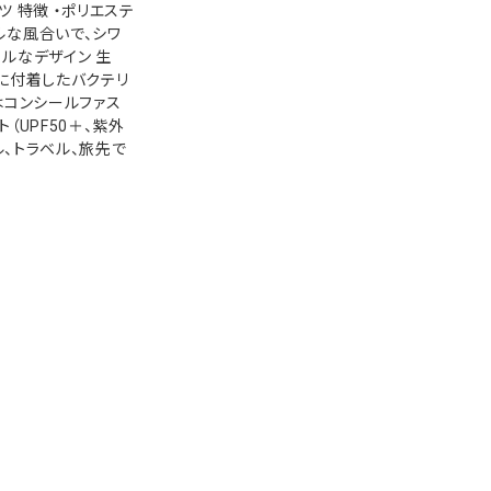
 特徴 ・ポリエステ
ルな風合いで、シワ
ルなデザイン 生
に付着したバクテリ
はコンシールファス
UPF50＋、紫外
ル、トラベル、旅先で