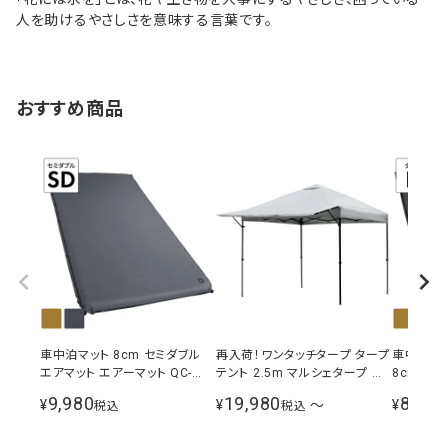
人を助けるやさしさを意味する言葉です。
おすすめ商品
車中泊マット 8cm セミダブル
再入荷！ワンタッチタープ タープ
車中泊マッ
エアマット エアーマット QC-
テント 2.5m マルシェタープ ホ
8cm厚 
CMW8.0
ワイト シルバーコーティング 選
9,980
19,980
8,980
¥
¥
〜
¥
税込
税込
べるサイドシートセット 風よけ
イベント