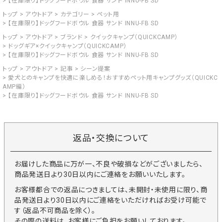
【在庫限り】ドッグフードボウル 食器 サンド INNU-FB SD
トップ
アウトドア
カテゴリー
ペット用
【在庫限り】ドッグフードボウル 食器 サンド INNU-FB SD
トップ
アウトドア
ブランド
クイックキャンプ（QUICKCAMP）
ドッグギア×クイックキャンプ（QUICKCAMP）
【在庫限り】ドッグフードボウル 食器 サンド INNU-FB SD
トップ
アウトドア
記事
シーン提案
愛犬とのキャンプを快適に楽しめる！おすすめペット用キャンプグッズ（QUICKC
AMP編）
【在庫限り】ドッグフードボウル 食器 サンド INNU-FB SD
返品・交換について
お届けした商品に万が一、不良や破損などがございましたら、
商品発送日より30日以内にご連絡をお願いいたします。
お客様都合での返品につきましては、未開封・未使用に限り、商
品発送日より30日以内にご連絡をいただければお受け可能で
す（返品不可商品を除く）。
その際の送料は、お客様にご負担をお願いしております。