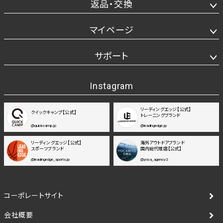
返品・交換
マイページ
サポート
Instagram
リーディングエッジ【公式】
クイックキャンプ【公式】
トレーニングブランド
@quickcamp.jp
@leadingedge.jp
リーディングエッジ【公式】
海外アウトドアブランド
スポーツブランド
国内総代理店【公式】
@leadingedge_sports.jp
@yoca_agency2
コーポレートサイト
会社概要