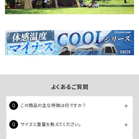
よくあるご質問
この商品の主な特徴は何ですか？
断熱性のあるステンレス二層構造により飲み物の温度
サイズと重量を教えてください。
を保ちやすい点や、滑り止めのラバーが付いているため
フローリングでも滑りにくい点が特徴です。
フードボウルのサイズは直径17.2cm×高さ7.8cm、付属