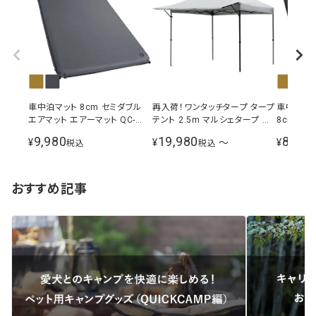
車中泊マット 8cm セミダブル
再入荷！ワンタッチタープ タープ
車中泊マッ
エアマット エアーマット QC-
テント 2.5m マルシェタープ ホ
8cm厚 
CMW8.0
ワイト シルバーコーティング 選
9,980
19,980
8,980
¥
¥
〜
¥
税込
税込
べるサイドシートセット 風よけ
イベント
おすすめ記事