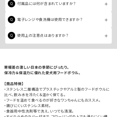
付属品には何が含まれていますか？
のシートは50×40cmです。重量は約0.7kgです。
フードボウル本体のほかに、食べこぼし対策の防水シ
電子レンジや食洗機は使用できますか？
ートと、通気性に優れたメッシュ素材の収納袋が付属し
ています。
いいえ、電子レンジ、オーブン、食器洗浄乾燥機は使用
使用上の注意点はありますか？
できません。お手入れの際は中性洗剤を使用し、手洗い
してください。
本製品はペット専用のフードボウルです。冷凍庫で冷や
したり、熱湯に漬けたり、屋外に常置したりすることは
避けてください。
寒暖差の激しい日本の季節にぴったり。
保冷力＆保温力に優れた愛犬用フードボウル。
【商品特徴】
・ステンレス二層構造でプラスチックやアルミ製のフードボウルに
比べ、飲み水を冷たく＆温かく保てる。
・フードを温めて食べるのが好きなワンちゃんにもおススメ。
・錆びにくいステンレス素材。
・食器用中性洗剤等で洗え、いつでも清潔。
・すべり止めのラバー付きで、フローリングの上でも滑りにくい構