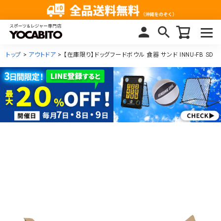
トップ
アウトドア
【在庫限り】ドッグフードボウル 食器 サンド INNU-FB SD