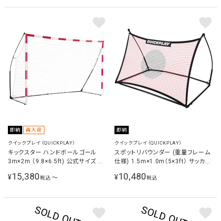
即納
再入荷
即納
クイックプレイ（QUICKPLAY）
クイックプレイ（QUICKPLAY）
キックスター ハンドボールゴール
スポットリバウンダー (重量フレーム
3m×2m （9.8×6.5ft) 公式サイズ 組
仕様) 1.5m×1.0m（5×3ft） サッカー
立式 QP-HBS
練習器具 QP-SRE1.5(5×3)
15,380
10,480
¥
¥
〜
税込
税込