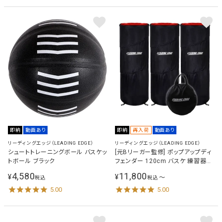
即納
動画あり
即納
再入荷
動画あり
リーディングエッジ（LEADING EDGE）
リーディングエッジ（LEADING EDGE）
シュートトレーニングボール バスケッ
[元Bリーガー監修] ポップアップディ
トボール ブラック
フェンダー 120cm バスケ 練習器具
トレーニング用品 LES-DFP
4,580
11,800
¥
¥
〜
税込
税込
5.00
5.00