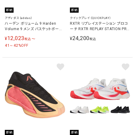
即納
即納
アディダス（adidas）
クイックプレイ（QUICKPLAY）
ハーデン ボリューム 9 Harden
RXTR リプレイステーション プロコ
Volume 9 メンズ バスケットボール
ーチ RXTR REPLAY STATION PRO
シューズ ブラック/ホワイト/バニラ
COACH サッカー 練習用品 ブラック
12,023
24,200
¥
¥
〜
税込
税込
JQ9137
PROCOACH-SOCCER
41～42
%OFF
即納
即納