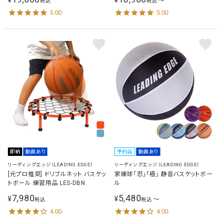
¥
¥
〜
税込
税込
LES-TN
5.00
5.00
即納
動画あり
予約品
動画あり
リーディングエッジ（LEADING EDGE）
リーディングエッジ（LEADING EDGE）
[元プロ推奨] ドリブルネット バスケッ
家練球「忍」「極」 静音バスケットボー
トボール 練習用品 LES-DBN
ル
7,980
5,480
¥
¥
〜
税込
税込
4.00
4.00