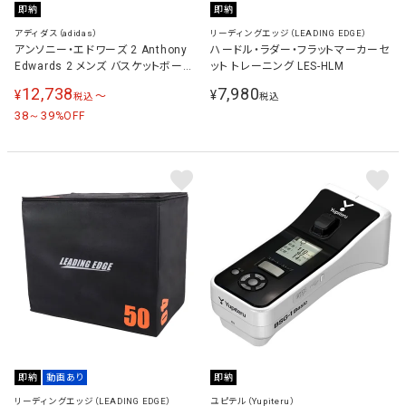
即納
即納
アディダス（adidas）
リーディングエッジ（LEADING EDGE）
アンソニー・エドワーズ 2 Anthony
ハードル・ラダー・フラットマーカーセ
Edwards 2 メンズ バスケットボール
ット トレーニング LES-HLM
シューズ ブルー/メタリック/ライム
12,738
7,980
¥
¥
〜
税込
税込
JR4359
38～39
%OFF
即納
動画あり
即納
リーディングエッジ（LEADING EDGE）
ユピテル（Yupiteru）