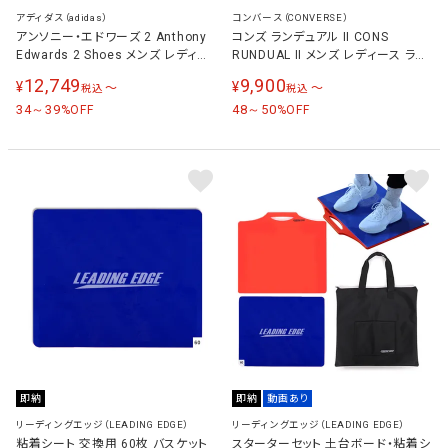
アディダス（adidas）
コンバース（CONVERSE）
アンソニー・エドワーズ 2 Anthony
コンズ ランデュアル II CONS
Edwards 2 Shoes メンズ レディー
RUNDUAL II メンズ レディース ラン
ス バスケットボールシューズ オレン
ニングシューズ
12,749
9,900
¥
¥
〜
〜
税込
税込
ジ/ブラック/レッド JS3514
34～39
48～50
%OFF
%OFF
即納
即納
動画あり
リーディングエッジ（LEADING EDGE）
リーディングエッジ（LEADING EDGE）
粘着シート 交換用 60枚 バスケット
スターターセット 土台ボード・粘着シ