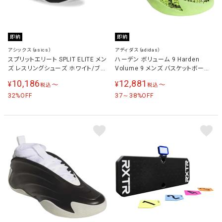
即納
即納
アシックス（asics）
アディダス（adidas）
スプリットエリート SPLIT ELITE メン
ハーデン ボリューム 9 Harden
ズ レスリングシューズ ホワイト/ブラ
Volume 9 メンズ バスケットボール
ック 1081A066 100
シューズ スライム/ブラック/スライム
10,186
12,881
¥
¥
〜
〜
税込
税込
JR8289
32
37～38
%OFF
%OFF