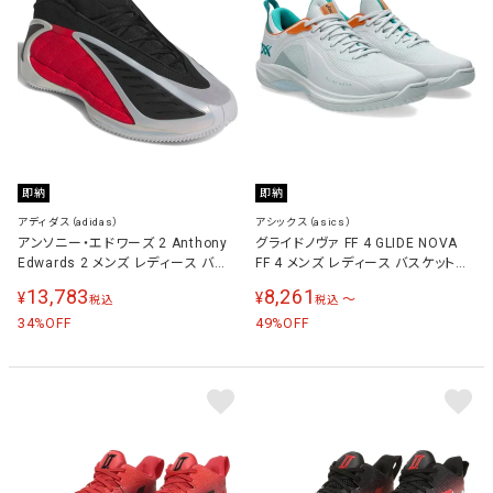
即納
即納
アディダス（adidas）
アシックス（asics）
アンソニー・エドワーズ 2 Anthony
グライドノヴァ FF 4 GLIDE NOVA
Edwards 2 メンズ レディース バス
FF 4 メンズ レディース バスケットボ
ケットボールシューズ シルバー/ルビ
ールシューズ ブルー/ウェーブテール
13,783
8,261
¥
¥
〜
税込
税込
ー/ブラック JQ9497
1063A105 401
34
49
%OFF
%OFF