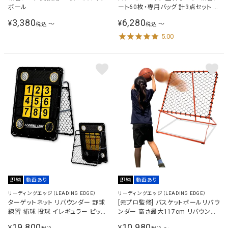
ボール
ート60枚・専用バッグ 計3点セット バ
スケットボール
3,380
6,280
¥
¥
〜
〜
税込
税込
5.00
即納
動画あり
即納
動画あり
リーディングエッジ（LEADING EDGE）
リーディングエッジ（LEADING EDGE）
ターゲットネット リバウンダー 野球
[元プロ監修] バスケットボールリバウ
練習 捕球 投球 イレギュラー ピッチ
ンダー 高さ最大117cm リバウンド
ング ネット トレーニング 少年 子供
ネット LES-BSRB
19,800
10,980