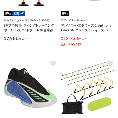
即納
動画あり
即納
リーディングエッジ（LEADING EDGE）
アディダス（adidas）
[元プロ監修] スイングトレーニング
アンソニー・エドワーズ 2 Anthony
ポール バスケットボール 練習用品
Edwards 2 メンズ レディース バス
ブラック×オレンジ
ケットボールシューズ ブラック/メタ
7,980
12,738
¥
¥
〜
〜
税込
税込
リック/レッド JS3508
38～39
%OFF