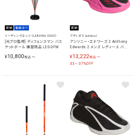
即納
動画あり
即納
リーディングエッジ（LEADING EDGE）
アディダス（adidas）
[元プロ監修] ディフェンスマン バス
アンソニー・エドワーズ 2 Anthony
ケットボール 練習用品 LES-DFM
Edwards 2 メンズ レディース バス
ケットボールシューズ ピンク/ブラッ
10,800
13,222
¥
¥
〜
〜
税込
税込
ク/レッド KJ2363
33～37
%OFF