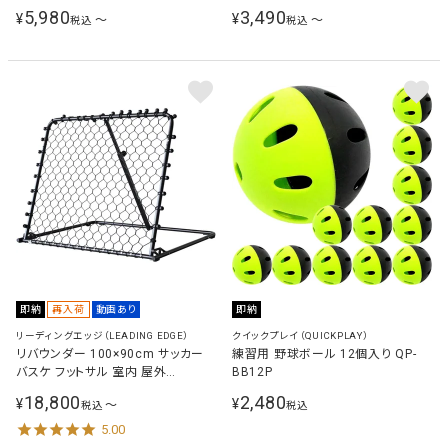
サッカー 練習用品
5,980
3,490
¥
¥
〜
〜
税込
税込
即納
再入荷
動画あり
即納
リーディングエッジ（LEADING EDGE）
クイックプレイ（QUICKPLAY）
リバウンダー 100×90cm サッカー
練習用 野球ボール 12個入り QP-
バスケ フットサル 室内 屋外
BB12P
REBOUNDER LES-RB
18,800
2,480
¥
¥
〜
税込
税込
5.00