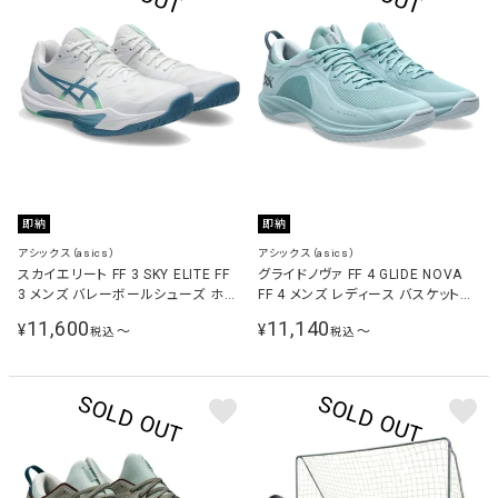
即納
即納
アシックス（asics）
アシックス（asics）
スカイエリート FF 3 SKY ELITE FF
グライドノヴァ FF 4 GLIDE NOVA
3 メンズ バレーボールシューズ ホワ
FF 4 メンズ レディース バスケットボ
イト/ブルー 1051A080 106
ールシューズ スモークブルー/スティ
11,600
11,140
¥
¥
〜
〜
税込
税込
ールブルー 1063A105 400