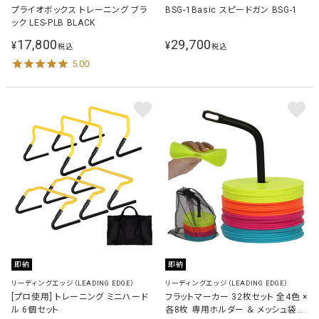
プライオボックス トレーニング ブラ
BSG-1Basic スピードガン BSG-1
ック LES-PLB BLACK
17,800
29,700
¥
¥
税込
税込
5.00
即納
即納
リーディングエッジ（LEADING EDGE）
リーディングエッジ（LEADING EDGE）
[プロ使用] トレーニング ミニハード
フラットマーカー 32枚セット 全4色 ×
ル 6個セット
各8枚 専用ホルダー ＆ メッシュ袋付