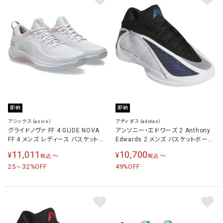
即納
即納
アシックス（asics）
アディダス（adidas）
グライドノヴァ FF 4 GLIDE NOVA
アンソニー・エドワーズ 2 Anthony
FF 4 メンズ レディース バスケットボ
Edwards 2 メンズ バスケットボール
ールシューズ ホワイト/ピンクソルト
シューズ ホワイト/ブラック/インク
11,011
10,700
¥
¥
〜
〜
税込
税込
1063A105 101
JQ9493
25～32
49
%OFF
%OFF