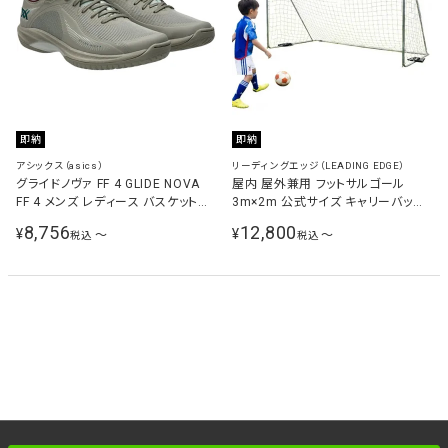
即納
即納
アシックス（asics）
リーディングエッジ（LEADING EDGE）
グライドノヴァ FF 4 GLIDE NOVA
屋内 屋外兼用 フットサルゴール
FF 4 メンズ レディース バスケットボ
3m×2m 公式サイズ キャリーバッグ
ールシューズ メテオグレー/リッチテ
＆ 土嚢袋付き
8,756
12,800
¥
¥
〜
〜
税込
税込
ィール 1063A105 020