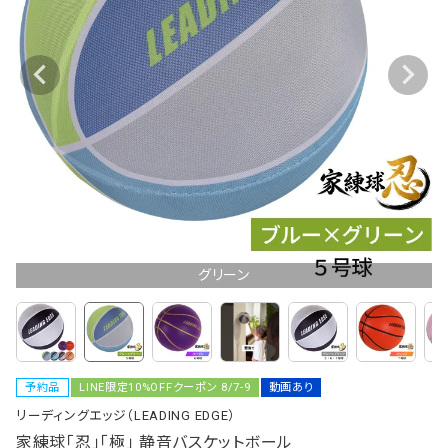
グリーン
予約品
LINE限定10%OFFクーポン 8/7-9
動画あり
リーディングエッジ（LEADING EDGE）
家練球「忍」「極」 静音バスケットボール