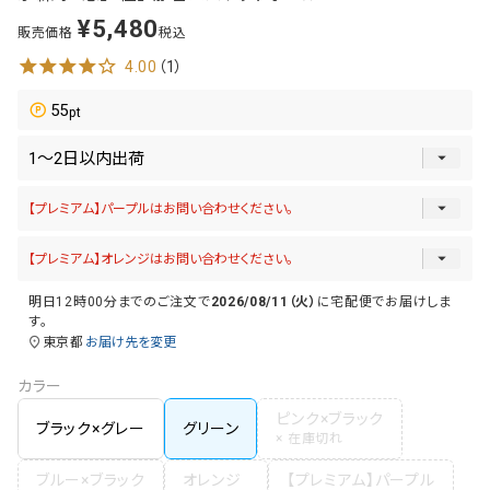
¥
5,480
販売価格
税込
4.00
（1）
55
明日
12時00分
までのご注文で
2026/08/11（火）
に
宅配便
でお届けしま
す。
東京都
お届け先を変更
カラー
ピンク×ブラック
ブラック×グレー
グリーン
ブルー×ブラック
オレンジ
【プレミアム】パープル