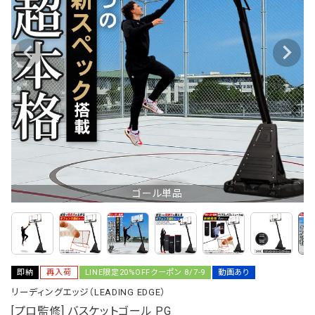
ゴール単品
即納
再入荷
LINE限定20%OFFクーポン 8/7-9
動画あり
リーディングエッジ（LEADING EDGE）
[プロ監修] バスケットゴール PG