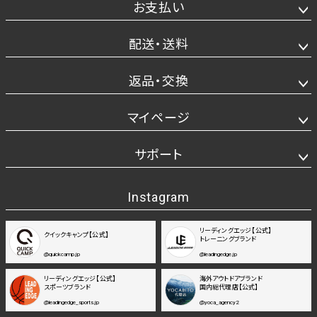
お支払い
配送・送料
返品・交換
マイページ
サポート
Instagram
リーディングエッジ【公式】
クイックキャンプ【公式】
トレーニングブランド
@quickcamp.jp
@leadingedge.jp
リーディングエッジ【公式】
海外アウトドアブランド
スポーツブランド
国内総代理店【公式】
@leadingedge_sports.jp
@yoca_agency2