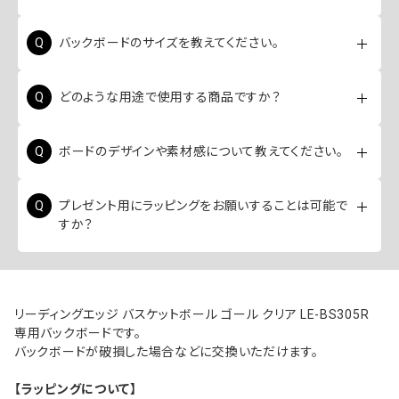
本製品はリーディングエッジ製バスケットゴール「LE-
バックボードのサイズを教えてください。
BS305R」専用の交換用バックボードです。他社製品や
異なるモデルへの適合は保証されておりません。
44インチサイズとなっており、実寸は約111cm×76cmで
どのような用途で使用する商品ですか？
す。
使用中のバックボードが破損した場合などに、ボード部
ボードのデザインや素材感について教えてください。
分のみを交換するための単品パーツです。
ポリカーボネート製などのクリアタイプ（透明）のデザ
プレゼント用にラッピングをお願いすることは可能で
インとなっています。
すか？
いいえ、本商品はサイズおよび重量の都合上、ギフトラ
ッピング等の対応はいたしかねます。
リーディングエッジ バスケットボール ゴール クリア LE-BS305R
専用バックボードです。
バックボードが破損した場合などに交換いただけます。
【ラッピングについて】