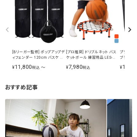
[Bリーガー監修] ポップアップデ
[プロ推奨] ドリブルネット バス
プライオボ
ィフェンダー 120cm バスケ 練
ケットボール 練習用品 LES-
ブラック LE
習器具 トレーニング用品 LES-
DBN
11,800
7,980
17,80
¥
〜
¥
¥
税込
税込
DFP
おすすめ記事