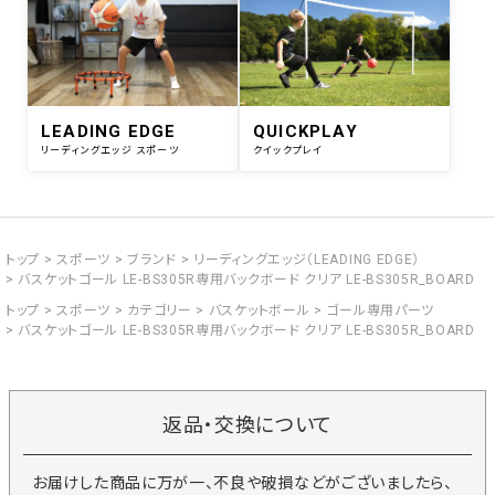
LEADING EDGE
QUICKPLAY
リーディングエッジ スポーツ
クイックプレイ
トップ
スポーツ
ブランド
リーディングエッジ（LEADING EDGE）
バスケットゴール LE-BS305R専用バックボード クリア LE-BS305R_BOARD
トップ
スポーツ
カテゴリー
バスケットボール
ゴール専用パーツ
バスケットゴール LE-BS305R専用バックボード クリア LE-BS305R_BOARD
返品・交換について
お届けした商品に万が一、不良や破損などがございましたら、