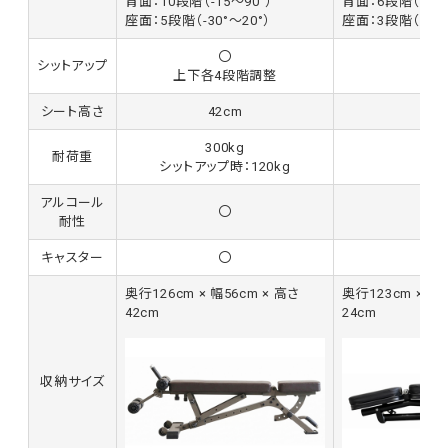
背面：10段階（-15～90°）
背面：6段階（-12～
座面：5段階（-30°～20°）
座面：3段階（0～2
〇
シットアップ
-
上下各4段階調整
シート高さ
42cm
42
300kg
耐荷重
300
シットアップ時：120kg
アルコール
〇
-
耐性
キャスター
〇
-
奥行126cm × 幅56cm × 高さ
奥行123cm × 幅5
42cm
24cm
収納サイズ