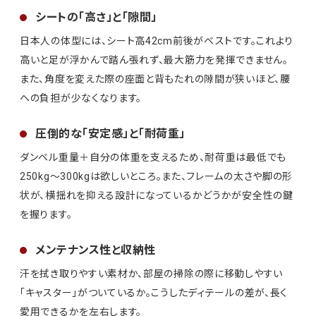
シートの「高さ」と「隙間」
日本人の体型には、シート高42cm前後がベストです。これより
高いと足が浮かんで踏ん張れず、最大筋力を発揮できません。
また、角度を変えた際の座面と背もたれの隙間が狭いほど、腰
への負担が少なくなります。
圧倒的な「安定感」と「耐荷重」
ダンベル重量＋自分の体重を支えるため、耐荷重は最低でも
250kg〜300kgは欲しいところ。また、フレームの太さや脚の形
状が、横揺れを抑える設計になっているかどうかが安全性の鍵
を握ります。
メンテナンス性と収納性
汗を拭き取りやすい素材か、部屋の掃除の際に移動しやすい
「キャスター」がついているか。こうしたディテールの差が、長く
愛用できるかを左右します。