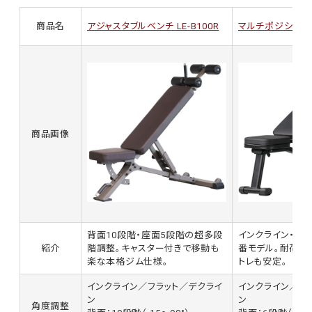
商品名
アジャスタブルベンチ LE-B100R
マルチポジションベン
商品画像
背面10段階・座面5段階の超多段
インクライン・デ
紹介
階調整。キャスター付きで移動も
番モデル。耐荷重3
楽な本格ジム仕様。
トレも安定。
インクライン／フラット／デクライ
インクライン／フ
ン
ン
角度調整